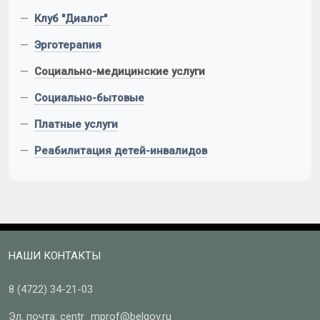
—
Клуб "Диалог"
—
Эрготерапия
—
Социально-медицинские услуги
—
Социально-бытовые
—
Платные услуги
—
Реабилитация детей-инвалидов
НАШИ КОНТАКТЫ
8 (4722)
34-21-03
Эл. почта:
centr_mprof@belgov.ru