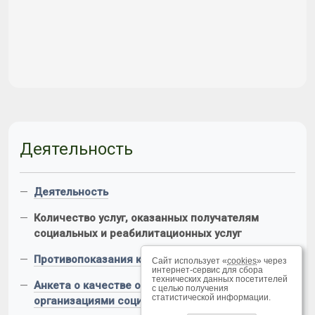
Деятельность
—
Деятельность
—
Количество услуг, оказанных получателям
социальных и реабилитационных услуг
—
Противопоказания к приему в Центр
Сайт использует «
cookies
» через
интернет-сервис для сбора
технических данных посетителей
—
Анкета о качестве оказания услуг
с целью получения
статистической информации.
организациями социального обслуживания