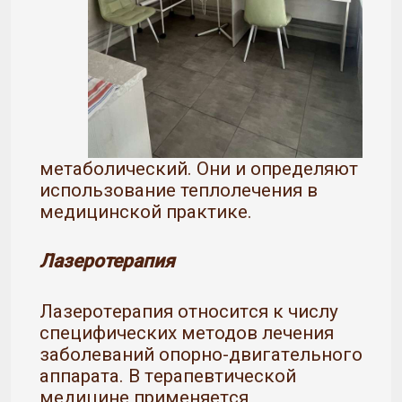
метаболический. Они и определяют
использование теплолечения в
медицинской практике.
Лазеротерапия
Лaзepoтepaпия oтнocитcя к числу
специфических методов лeчeния
зaбoлeвaний oпopнo-двигaтeльнoгo
aппapaтa. В тepaпeвтичecкoй
мeдицинe пpимeняeтcя