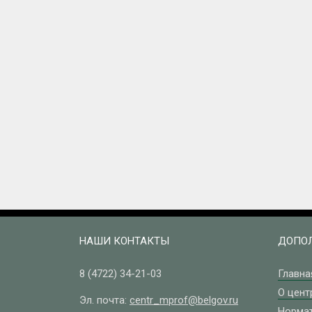
НАШИ КОНТАКТЫ
ДОПОЛ
8 (4722)
34-21-03
Главна
О цент
Эл. почта:
centr_mprof@belgov.ru
Норма