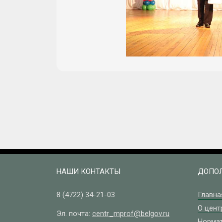
НАШИ КОНТАКТЫ
ДОПОЛ
8 (4722)
34-21-03
Главна
О цент
Эл. почта:
centr_mprof@belgov.ru
Норма