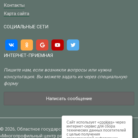
Контакты
Карта сайта
СОЦИАЛЬНЫЕ СЕТИ
ИНТЕРНЕТ-ПРИЕМНАЯ
Пишите нам, если возникли вопросы или нужна
консультация. Вы можете задать их через специальную
форму
Написать сообщение
Сайт использует «
cookies
» через
интернет-сервис для сбора
© 2026, Областное государственное бюджетное учреждение
технических данных посетителей
с целью получения
«Многопрофильный центр реабилитации»