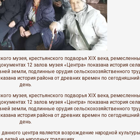
кого музея, крестьянского подворья XIX века, ремесленн
 документах 12 залов музея «Центра» показана история села
вней земли, подлинные орудия сельскохозяйственного тру
показана история района от древних времен по сегодняшний
день.
кого музея, крестьянского подворья XIX века, ремесленн
 документах 12 залов музея «Центра» показана история села
вней земли, подлинные орудия сельскохозяйственного тру
показана история района от древних времен по сегодняшний
день.
данного центра является возрождение народной культуры
е детей на народных традициях.