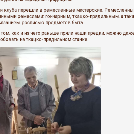
ики клуба перешли в ремесленные мастерские. Ремесленны
ринными ремеслами: гончарным, ткацко-прядильным, а так
язанием, росписью предметов быта.
том, как и из чего раньше пряли наши предки, можно даж
обовать на ткацко-прядильном станке.