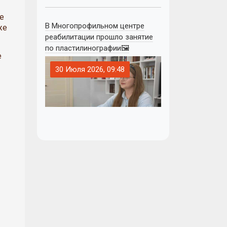
е
В Многопрофильном центре
же
реабилитации прошло занятие
по пластилинографии🖼
е
30 Июля 2026, 09:48